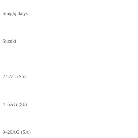
Sraigtų dalys
Suzuki
2.5AG (S5)
4–6AG (S6)
8–20AG (SA)