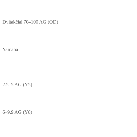
Dvitakčiai 70–100 AG (OD)
Yamaha
2.5–5 AG (Y5)
6–9.9 AG (Y8)