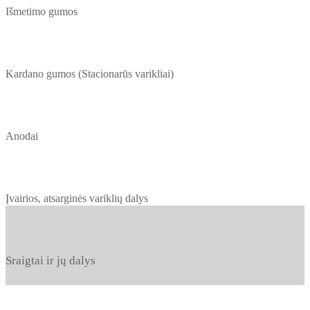
Išmetimo gumos
Kardano gumos (Stacionarūs varikliai)
Anodai
Įvairios, atsarginės variklių dalys
Sraigtai ir jų dalys