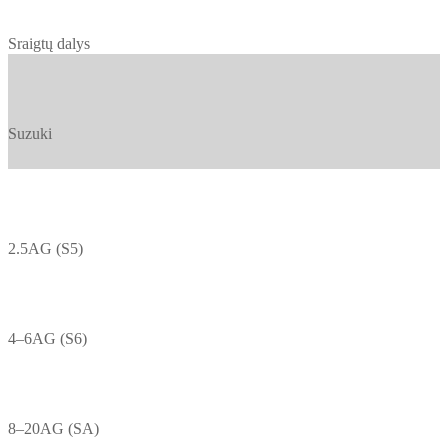
Sraigtų dalys
Suzuki
2.5AG (S5)
4–6AG (S6)
8–20AG (SA)