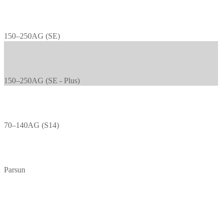
150–250AG (SE)
150–250AG (SE - Plus)
70–140AG (S14)
Parsun