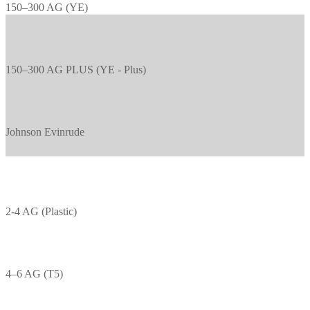
150–300 AG (YE)
150–300 AG PLUS (YE - Plus)
Johnson Evinrude
2-4 AG (Plastic)
4–6 AG (T5)