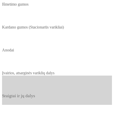
Išmetimo gumos
Kardano gumos (Stacionarūs varikliai)
Anodai
Įvairios, atsarginės variklių dalys
Sraigtai ir jų dalys