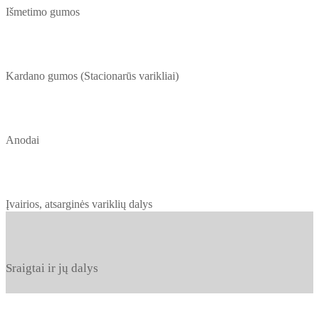
Išmetimo gumos
Kardano gumos (Stacionarūs varikliai)
Anodai
Įvairios, atsarginės variklių dalys
Sraigtai ir jų dalys