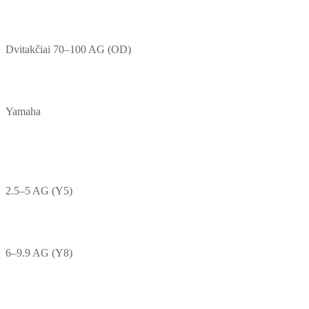
Dvitakčiai 70–100 AG (OD)
Yamaha
2.5–5 AG (Y5)
6–9.9 AG (Y8)