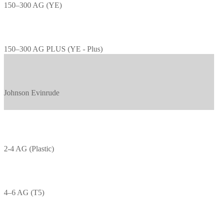
150–300 AG (YE)
150–300 AG PLUS (YE - Plus)
Johnson Evinrude
2-4 AG (Plastic)
4–6 AG (T5)