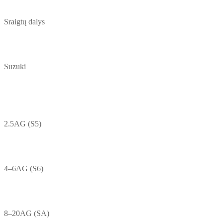
Sraigtų dalys
Suzuki
2.5AG (S5)
4–6AG (S6)
8–20AG (SA)